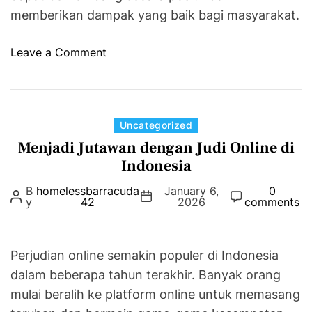
memberikan dampak yang baik bagi masyarakat.
o
Leave a Comment
n
F
e
n
C
Uncategorized
o
a
Menjadi Jutawan dengan Judi Online di
m
t
Indonesia
e
e
B
homelessbarracuda
n
January 6,
0
g
y
42
2026
comments
a
o
J
r
u
i
Perjudian online semakin populer di Indonesia
d
e
dalam beberapa tahun terakhir. Banyak orang
i
s
mulai beralih ke platform online untuk memasang
O