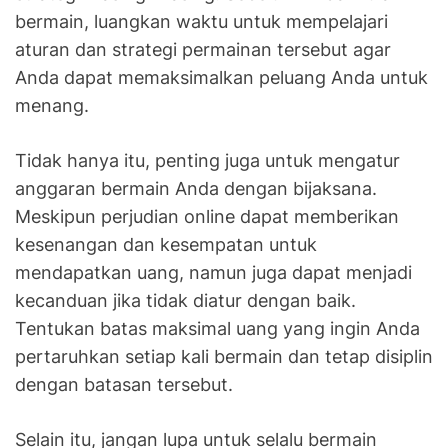
bermain, luangkan waktu untuk mempelajari
aturan dan strategi permainan tersebut agar
Anda dapat memaksimalkan peluang Anda untuk
menang.
Tidak hanya itu, penting juga untuk mengatur
anggaran bermain Anda dengan bijaksana.
Meskipun perjudian online dapat memberikan
kesenangan dan kesempatan untuk
mendapatkan uang, namun juga dapat menjadi
kecanduan jika tidak diatur dengan baik.
Tentukan batas maksimal uang yang ingin Anda
pertaruhkan setiap kali bermain dan tetap disiplin
dengan batasan tersebut.
Selain itu, jangan lupa untuk selalu bermain