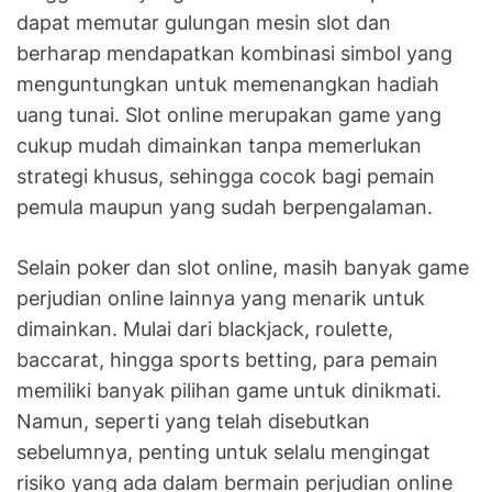
dapat memutar gulungan mesin slot dan
berharap mendapatkan kombinasi simbol yang
menguntungkan untuk memenangkan hadiah
uang tunai. Slot online merupakan game yang
cukup mudah dimainkan tanpa memerlukan
strategi khusus, sehingga cocok bagi pemain
pemula maupun yang sudah berpengalaman.
Selain poker dan slot online, masih banyak game
perjudian online lainnya yang menarik untuk
dimainkan. Mulai dari blackjack, roulette,
baccarat, hingga sports betting, para pemain
memiliki banyak pilihan game untuk dinikmati.
Namun, seperti yang telah disebutkan
sebelumnya, penting untuk selalu mengingat
risiko yang ada dalam bermain perjudian online