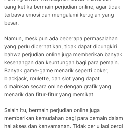
t
uang ketika bermain perjudian online, agar tidak
a
terbawa emosi dan mengalami kerugian yang
s
besar.
P
e
Namun, meskipun ada beberapa permasalahan
r
yang perlu diperhatikan, tidak dapat dipungkiri
j
bahwa perjudian online juga memberikan banyak
u
kesenangan dan keuntungan bagi para pemain.
d
Banyak game-game menarik seperti poker,
i
a
blackjack, roulette, dan slot yang dapat
n
dimainkan secara online dengan grafik yang
O
menarik dan fitur-fitur yang memikat.
n
l
Selain itu, bermain perjudian online juga
i
memberikan kemudahan bagi para pemain dalam
n
hal akses dan kenyamanan. Tidak perlu lagi pergi
e