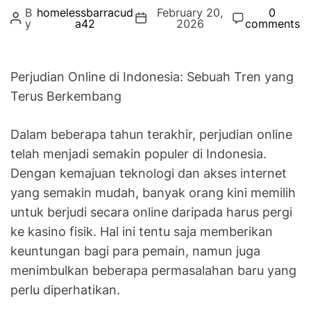
B
homelessbarracud
l
February 20,
0
g
y
a42
2026
comments
i
o
K
r
e
i
Perjudian Online di Indonesia: Sebuah Tren yang
b
e
Terus Berkembang
e
s
r
Dalam beberapa tahun terakhir, perjudian online
u
n
telah menjadi semakin populer di Indonesia.
t
Dengan kemajuan teknologi dan akses internet
u
yang semakin mudah, banyak orang kini memilih
n
untuk berjudi secara online daripada harus pergi
g
ke kasino fisik. Hal ini tentu saja memberikan
a
keuntungan bagi para pemain, namun juga
n
menimbulkan beberapa permasalahan baru yang
:
perlu diperhatikan.
M
e