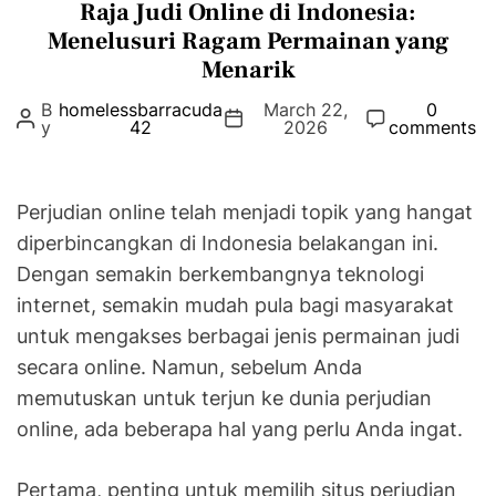
a
Raja Judi Online di Indonesia:
D
t
E
Menelusuri Ragam Permainan yang
e
Menarik
g
B
homelessbarracuda
March 22,
0
o
y
42
2026
comments
r
i
e
Perjudian online telah menjadi topik yang hangat
s
diperbincangkan di Indonesia belakangan ini.
Dengan semakin berkembangnya teknologi
internet, semakin mudah pula bagi masyarakat
untuk mengakses berbagai jenis permainan judi
secara online. Namun, sebelum Anda
memutuskan untuk terjun ke dunia perjudian
online, ada beberapa hal yang perlu Anda ingat.
Pertama, penting untuk memilih situs perjudian