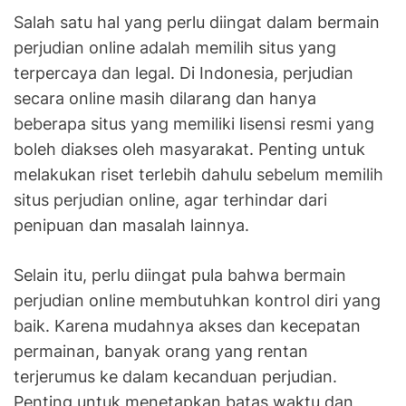
n
Salah satu hal yang perlu diingat dalam bermain
i
perjudian online adalah memilih situs yang
n
terpercaya dan legal. Di Indonesia, perjudian
g
secara online masih dilarang dan hanya
k
beberapa situs yang memiliki lisensi resmi yang
a
boleh diakses oleh masyarakat. Penting untuk
t
melakukan riset terlebih dahulu sebelum memilih
k
situs perjudian online, agar terhindar dari
a
n
penipuan dan masalah lainnya.
P
o
Selain itu, perlu diingat pula bahwa bermain
p
perjudian online membutuhkan kontrol diri yang
u
baik. Karena mudahnya akses dan kecepatan
l
permainan, banyak orang yang rentan
a
terjerumus ke dalam kecanduan perjudian.
r
Penting untuk menetapkan batas waktu dan
i