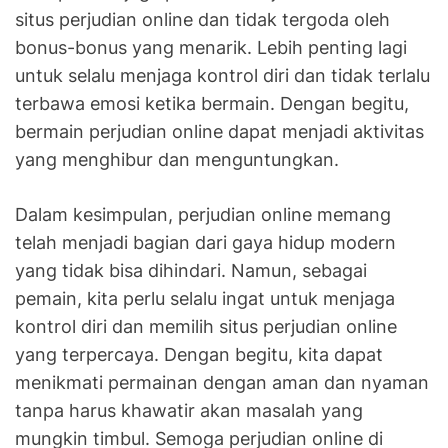
situs perjudian online dan tidak tergoda oleh
bonus-bonus yang menarik. Lebih penting lagi
untuk selalu menjaga kontrol diri dan tidak terlalu
terbawa emosi ketika bermain. Dengan begitu,
bermain perjudian online dapat menjadi aktivitas
yang menghibur dan menguntungkan.
Dalam kesimpulan, perjudian online memang
telah menjadi bagian dari gaya hidup modern
yang tidak bisa dihindari. Namun, sebagai
pemain, kita perlu selalu ingat untuk menjaga
kontrol diri dan memilih situs perjudian online
yang terpercaya. Dengan begitu, kita dapat
menikmati permainan dengan aman dan nyaman
tanpa harus khawatir akan masalah yang
mungkin timbul. Semoga perjudian online di