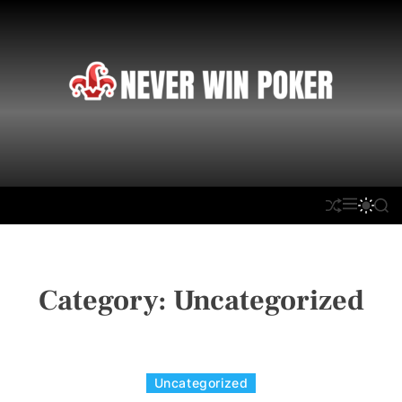
S
k
i
p
t
N
o
e
c
v
o
e
n
M
r
S
S
S
t
E
H
W
E
W
e
N
U
I
A
i
U
F
T
R
n
F
C
C
n
t
L
H
H
Category:
Uncategorized
P
E
C
o
O
L
k
O
e
R
M
r
C
Uncategorized
O