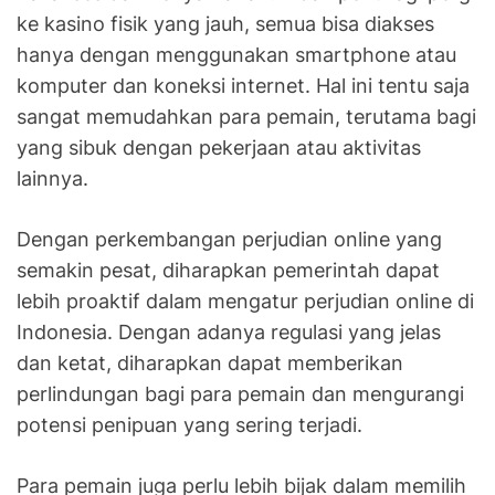
ke kasino fisik yang jauh, semua bisa diakses
d
hanya dengan menggunakan smartphone atau
i
I
komputer dan koneksi internet. Hal ini tentu saja
n
sangat memudahkan para pemain, terutama bagi
d
yang sibuk dengan pekerjaan atau aktivitas
o
lainnya.
n
e
Dengan perkembangan perjudian online yang
s
semakin pesat, diharapkan pemerintah dapat
i
lebih proaktif dalam mengatur perjudian online di
a
Indonesia. Dengan adanya regulasi yang jelas
dan ketat, diharapkan dapat memberikan
perlindungan bagi para pemain dan mengurangi
potensi penipuan yang sering terjadi.
Para pemain juga perlu lebih bijak dalam memilih