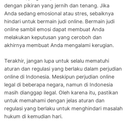
dengan pikiran yang jernih dan tenang. Jika
Anda sedang emosional atau stres, sebaiknya
hindari untuk bermain judi online. Bermain judi
online sambil emosi dapat membuat Anda
melakukan keputusan yang ceroboh dan
akhirnya membuat Anda mengalami kerugian.
Terakhir, jangan lupa untuk selalu mematuhi
aturan dan regulasi yang berlaku dalam perjudian
online di Indonesia. Meskipun perjudian online
legal di beberapa negara, namun di Indonesia
masih dianggap ilegal. Oleh karena itu, pastikan
untuk memahami dengan jelas aturan dan
regulasi yang berlaku untuk menghindari masalah
hukum di kemudian hari.