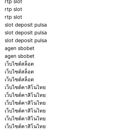
rtp slot
rtp slot
rtp slot
slot deposit pulsa
slot deposit pulsa
slot deposit pulsa
agen sbobet
agen sbobet
เว็บไซต์สล็อต
เว็บไซต์สล็อต
เว็บไซต์สล็อต
เว็บไซต์คาสิโนไทย
เว็บไซต์คาสิโนไทย
เว็บไซต์คาสิโนไทย
เว็บไซต์คาสิโนไทย
เว็บไซต์คาสิโนไทย
เว็บไซต์คาสิโนไทย