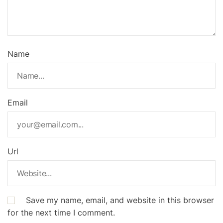
Name
Email
Url
Save my name, email, and website in this browser
for the next time I comment.