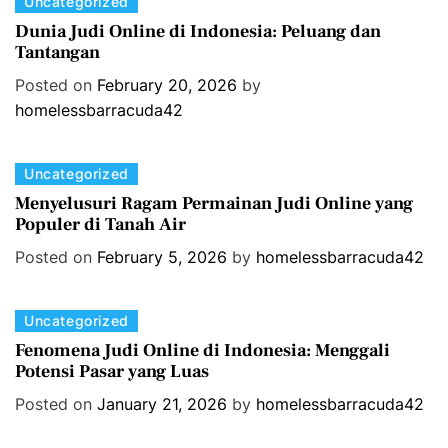
C
Uncategorized
r
a
i
Dunia Judi Online di Indonesia: Peluang dan
Tantangan
t
e
e
s
Posted on
February 20, 2026
by
g
homelessbarracuda42
o
r
C
Uncategorized
i
a
e
Menyelusuri Ragam Permainan Judi Online yang
Populer di Tanah Air
t
s
e
Posted on
February 5, 2026
by
homelessbarracuda42
g
o
C
Uncategorized
r
a
i
Fenomena Judi Online di Indonesia: Menggali
Potensi Pasar yang Luas
t
e
e
s
Posted on
January 21, 2026
by
homelessbarracuda42
g
o