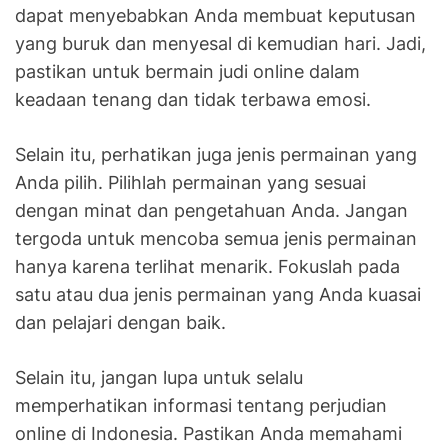
dapat menyebabkan Anda membuat keputusan
yang buruk dan menyesal di kemudian hari. Jadi,
pastikan untuk bermain judi online dalam
keadaan tenang dan tidak terbawa emosi.
Selain itu, perhatikan juga jenis permainan yang
Anda pilih. Pilihlah permainan yang sesuai
dengan minat dan pengetahuan Anda. Jangan
tergoda untuk mencoba semua jenis permainan
hanya karena terlihat menarik. Fokuslah pada
satu atau dua jenis permainan yang Anda kuasai
dan pelajari dengan baik.
Selain itu, jangan lupa untuk selalu
memperhatikan informasi tentang perjudian
online di Indonesia. Pastikan Anda memahami